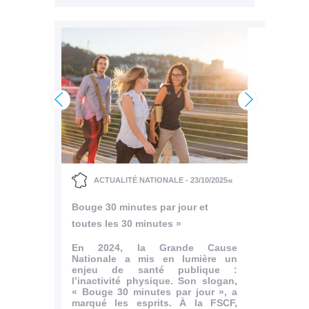
/2025
A
Une pl
Charl
<
>
don de
Son n
 à
de Fra
iliée à
commé
inau
Charl
«
ACTUALITÉ NATIONALE - 23/10/2025
tien de
Tertre.
ion et
Bouge 30 minutes par jour et
t de la
Le dim
ial. Ce
de Sai
toutes les 30 minutes »
a FSCF
l’asso
 faveur
Patrim
En 2024, la Grande Cause
ticulier
fédéra
Nationale a mis en lumière un
tre les
plaque
enjeu de santé publique :
..
dédié
l’inactivité physique. Son slogan,
1915),.
« Bouge 30 minutes par jour », a
rticle
marqué les esprits. À la FSCF,