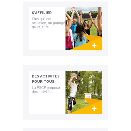
S'AFFILIER
Plus qu’une
affiliation, un partage
de valeurs...
Lien invisible éditable sur la cible et la
destination
DES ACTIVITES
POUR TOUS
La FSCF propose
des activités...
Lien invisible éditable sur la cible et la
destination