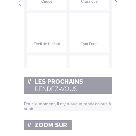
Cirque
Classique
<
>
Eveil de l'enfant
Gym Form'
LES PROCHAINS
Gymnastique
Jiu jitsu
RENDEZ-VOUS
féminine
Pour le moment, il n'y a aucun rendez-vous à
venir.
ZOOM SUR
Judo
Marche Nordique