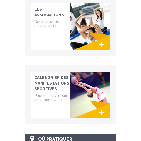
LES
ASSOCIATIONS
Découvrez les
associations...
Lien invisible éditable sur la cible et la
destination
CALENDRIER DES
MANIFESTATIONS
SPORTIVES
Pour tout savoir sur
les rendez-vous...
Lien invisible éditable sur la cible et la
destination
OÙ PRATIQUER