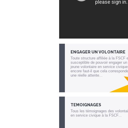
ENGAGER UN VOLONTAIRE
Toute structure affiliée à la FSCF 
susceptible de pouvoir engager un
jeune volontaire en service civique
encore faut-il que cela correspond
une réelle attente...
Lien invisible éditable sur la cible et
destination
TEMOIGNAGES
Tous les témoignages des volontai
en service civique à la FSCF...