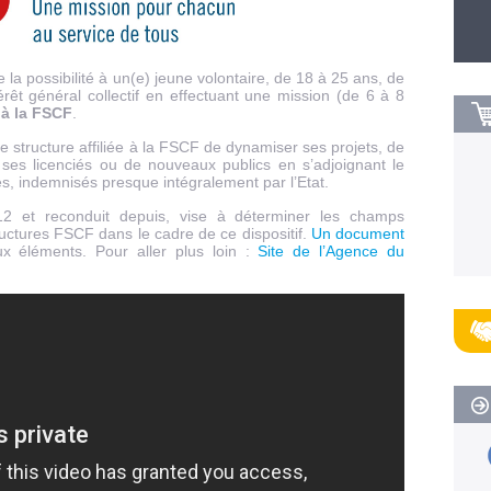
la possibilité à un(e) jeune volontaire, de 18 à 25 ans, de
érêt général collectif en effectuant une mission (de 6 à 8
e à la FSCF
.
structure affiliée à la FSCF de dynamiser ses projets, de
 ses licenciés ou de nouveaux publics en s’adjoignant le
s, indemnisés presque intégralement par l’Etat.
12 et reconduit depuis, vise à déterminer les champs
tructures FSCF dans le cadre de ce dispositif.
Un document
x éléments. Pour aller plus loin :
Site de l’Agence du