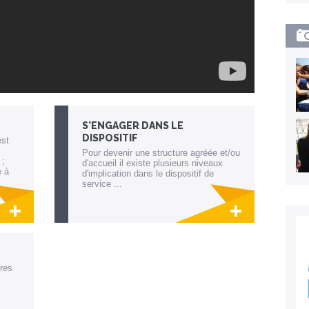
S'ENGAGER DANS LE
DISPOSITIF
est
Pour devenir une structure agréée et/ou
 ;
d'accueil il existe plusieurs niveaux
e à
d'implication dans le dispositif de
service ...
 la
Lien invisible éditable sur la cible et la
destination
res