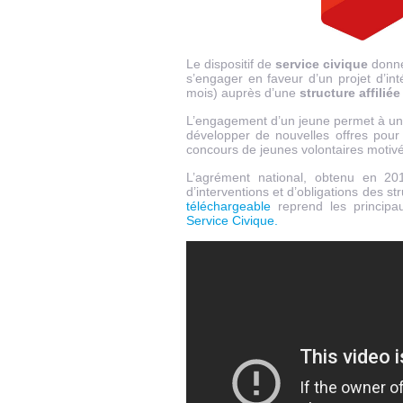
Le dispositif de
service civique
donne 
s’engager en faveur d’un projet d’int
mois) auprès d’une
structure affilié
L’engagement d’un jeune permet à une 
développer de nouvelles offres pour
concours de jeunes volontaires motivé
L’agrément national, obtenu en 20
d’interventions et d’obligations des s
téléchargeable
reprend les principau
Service Civique.