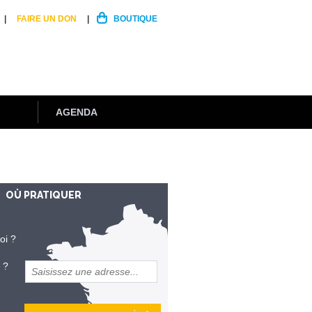
FAIRE UN DON
BOUTIQUE
AGENDA
OÙ PRATIQUER
oi ?
 ?
et