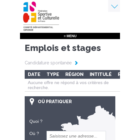
Aller
au
contenu
Menu
principal
≡ MENU
Emplois et stages
Candidature spontanée
DATE
TYPE
RÉGION
INTITULÉ
RÉF.
Aucune offre ne répond à vos critères de
recherche.
OÙ PRATIQUER
Quoi ?
Où ?