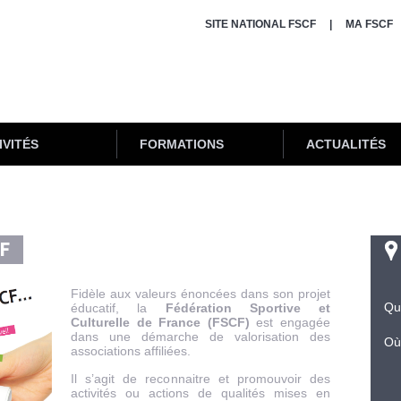
SITE NATIONAL FSCF
MA FSCF
IVITÉS
FORMATIONS
ACTUALITÉS
CF
Fidèle aux valeurs énoncées dans son projet
Qu
éducatif, la
Fédération Sportive et
Culturelle de France (FSCF)
est engagée
dans une démarche de valorisation des
Où
associations affiliées.
Il s’agit de reconnaitre et promouvoir des
activités ou actions de qualités mises en