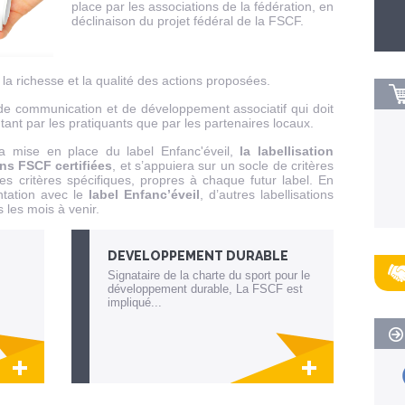
place par les associations de la fédération, en
déclinaison du projet fédéral de la FSCF.
 la richesse et la qualité des actions proposées.
, de communication et de développement associatif qui doit
ant par les pratiquants que par les partenaires locaux.
a mise en place du label Enfanc'éveil,
la labellisation
ons FSCF certifiées
, et s’appuiera sur un socle de critères
es critères spécifiques, propres à chaque futur label. En
ntation avec le
label Enfanc’éveil
, d’autres labellisations
 les mois à venir.
DEVELOPPEMENT DURABLE
Signataire de la charte du sport pour le
développement durable, La FSCF est
impliqué...
 la
Lien invisible éditable sur la cible et la