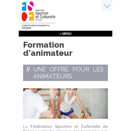
Aller
au
contenu
Menu
principal
≡ MENU
Formation
d'animateur
UNE OFFRE POUR LES
ANIMATEURS
La
Fédération Sportive et Culturelle de