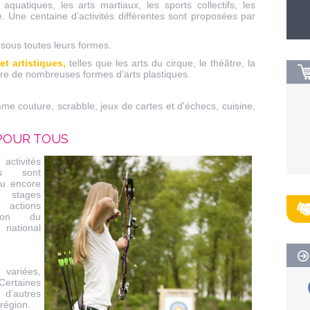
aquatiques, les arts martiaux, les sports collectifs, les
. Une centaine d’activités différentes sont proposées par
sous toutes leurs formes.
et artistiques,
telles que les arts du cirque, le théâtre, la
re de nombreuses formes d’arts plastiques.
me couture, scrabble, jeux de cartes et d'échecs, cuisine,
 POUR TOUS
ctivités
ns sont
ou encore
t stages
 actions
lon du
 national
 variées,
Certaines
 d’autres
région.