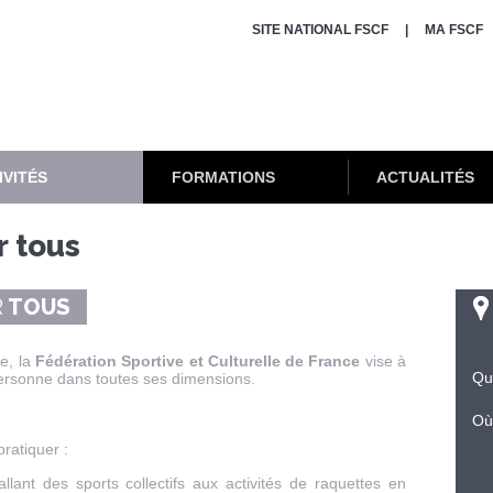
SITE NATIONAL FSCF
MA FSCF
IVITÉS
FORMATIONS
ACTUALITÉS
r tous
R
TOUS
se, la
Fédération Sportive et Culturelle de France
vise à
Qu
ersonne dans toutes ses dimensions.
Où
pratiquer :
llant des sports collectifs aux activités de raquettes en