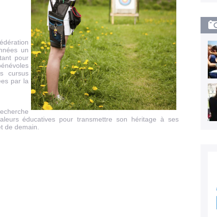
édération
nnées un
tant pour
énévoles
es cursus
es par la
recherche
aleurs éducatives pour transmettre son héritage à ses
et de demain.