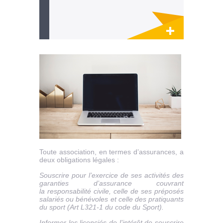
Lien invisible éditable sur la cible et la
destination
Toute association, en termes d’assurances, a
deux obligations légales :
Souscrire pour l’exercice de ses activités des
garanties d’assurance couvrant
la responsabilité civile, celle de ses préposés
salariés ou bénévoles et celle des pratiquants
du sport (Art L321-1 du code du Sport).
Informer les licenciés de l’intérêt de souscrire