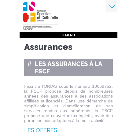
Aller
au
contenu
Menu
principal
≡ MENU
Assurances
LES ASSURANCES À LA
FSCF
Inscrit à l'ORIAS sous le numéro 10058752,
la FSCF propose depuis de nombreuses
années des assurances à ses associations
affiliées et licenciés. Dans une démarche de
simplification et d'amélioration de ses
services rendus aux adhérents, la FSCF
propose une couverture complète, avec des
garanties bien adaptées à la multi-activité.
LES OFFRES