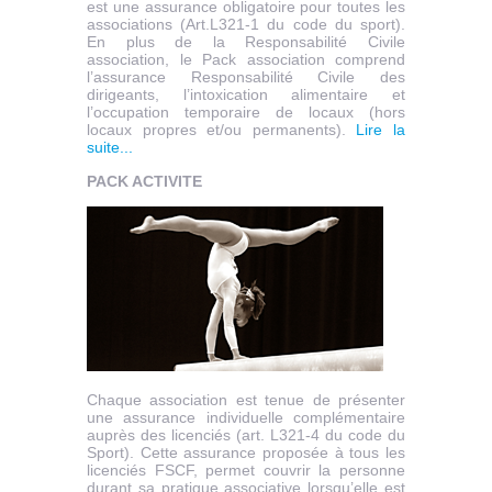
est une assurance obligatoire pour toutes les
associations (Art.L321-1 du code du sport).
En plus de la Responsabilité Civile
association, le Pack association comprend
l’assurance Responsabilité Civile des
dirigeants, l’intoxication alimentaire et
l’occupation temporaire de locaux (hors
locaux propres et/ou permanents).
Lire la
suite...
PACK ACTIVITE
Chaque association est tenue de présenter
une assurance individuelle complémentaire
auprès des licenciés (art. L321-4 du code du
Sport). Cette assurance proposée à tous les
licenciés FSCF, permet couvrir la personne
durant sa pratique associative lorsqu’elle est