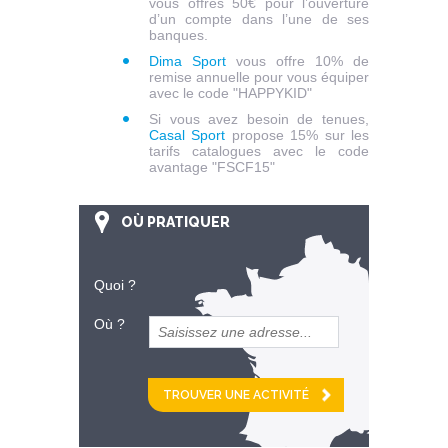
vous offres 50€ pour l’ouverture
d’un compte dans l’une de ses
banques.
Dima Sport
vous offre 10% de
remise annuelle pour vous équiper
avec le code "HAPPYKID"
Si vous avez besoin de tenues,
Casal Sport
propose 15% sur les
tarifs catalogues avec le code
avantage "FSCF15"
OÙ PRATIQUER
Quoi ?
Où ?
et
km alentour