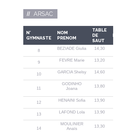
ARSAC
TABLE
N°
NOM
DE
BARRES
GYMNASTE
PRENOM
SAUT
BEZIADE Giulia
14,30
13,80
8
FEVRE Marie
13,20
13,10
9
GARCIA Shelsy
14,60
14,50
10
GODINHO
13,80
13,70
11
Joana
HENAINI Sofia
13,90
14,10
12
LAFOND Lola
13,90
13,50
13
MOULINIER
13,30
11,70
14
Anaïs