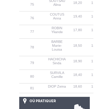
SOUTSAU
18,20
15,40
75
Alina
COUTUS
19,40
16,50
76
Anna
ROBIN
17,80
16,30
77
Yliande
BARBE
Marie-
18,50
14,10
78
Louisa
HACHICHA
18,90
13,40
79
Sinda
SURVILA
18,40
15,30
80
Camille
DIOP Zeina
18,60
15,30
81
OÙ PRATIQUER