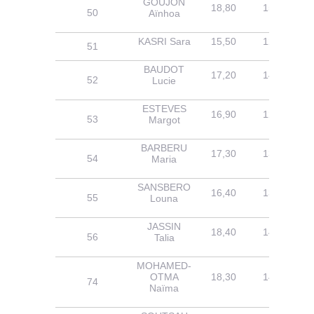
GOUJON
18,80
15,50
50
Aïnhoa
KASRI Sara
15,50
12,10
51
BAUDOT
17,20
14,00
52
Lucie
ESTEVES
16,90
12,80
53
Margot
BARBERU
17,30
13,60
54
Maria
SANSBERO
16,40
13,20
55
Louna
JASSIN
18,40
14,60
56
Talia
MOHAMED-
OTMA
18,30
14,70
74
Naïma