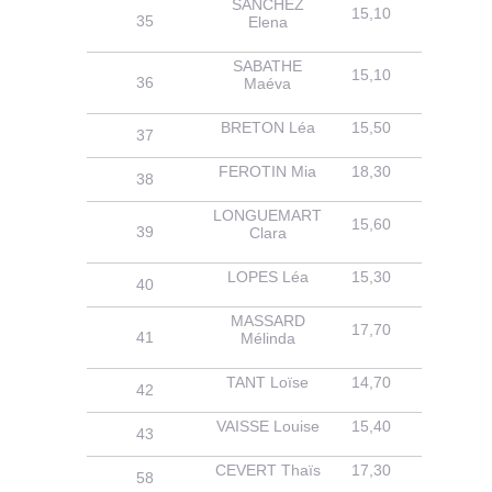
SANCHEZ
15,10
14,90
35
Elena
SABATHE
15,10
14,10
36
Maéva
BRETON Léa
15,50
12,90
37
FEROTIN Mia
18,30
14,60
38
LONGUEMART
15,60
13,90
39
Clara
LOPES Léa
15,30
15,60
40
MASSARD
17,70
14,30
41
Mélinda
TANT Loïse
14,70
13,70
42
VAISSE Louise
15,40
13,20
43
CEVERT Thaïs
17,30
15,20
58