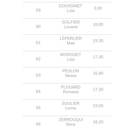
DOUSSINET
0,00
16,30
59
Lola
GOLFIER
18,80
14,00
60
Louane
LEPERLIER
19,30
14,80
61
Maé
MORISSET
17,30
14,70
62
Lisa
PEULON
16,80
13,10
63
Nessa
PLOUARD
17,30
14,70
64
Romane
SOULIER
19,00
15,70
65
Lorna
ZERROUQUI
18,20
16,50
66
Nora