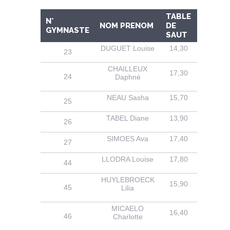
TABLE
N°
NOM PRENOM
DE
BARRE
GYMNASTE
SAUT
DUGUET Louise
14,30
13,00
23
CHAILLEUX
17,30
14,20
24
Daphné
NEAU Sasha
15,70
14,00
25
TABEL Diane
13,90
13,90
26
SIMOES Ava
17,40
14,60
27
LLODRA Louise
17,80
13,30
44
HUYLEBROECK
15,90
12,90
45
Lilia
MICAELO
16,40
13,10
46
Charlotte