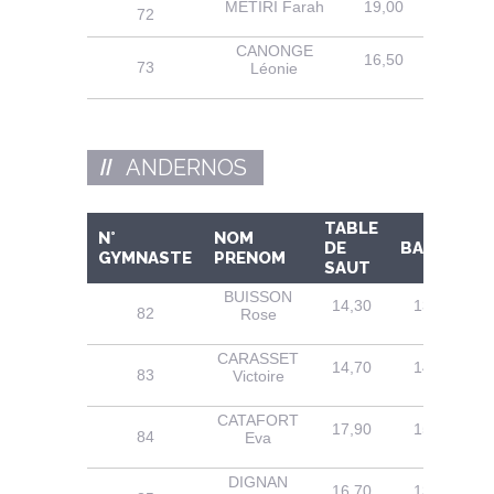
METIRI Farah
19,00
15,90
72
CANONGE
16,50
14,10
73
Léonie
ANDERNOS
TABLE
N°
NOM
DE
BARRES
GYMNASTE
PRENOM
SAUT
BUISSON
14,30
13,10
82
Rose
CARASSET
14,70
14,60
83
Victoire
CATAFORT
17,90
15,10
84
Eva
DIGNAN
16,70
13,70