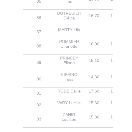
85
Lou
DUTREUILH
16,70
14,30
86
Clévia
MARTY Lila
87
POMMIER
16,90
14,40
88
Charlotte
PRINCEY
15,10
14,80
89
Ellana
RIBEIRO
14,30
14,20
90
Tess
RODE Callie
17,60
14,40
91
VARY Lucille
15,60
14,40
92
ZAHIR
15,30
13,90
93
Louison