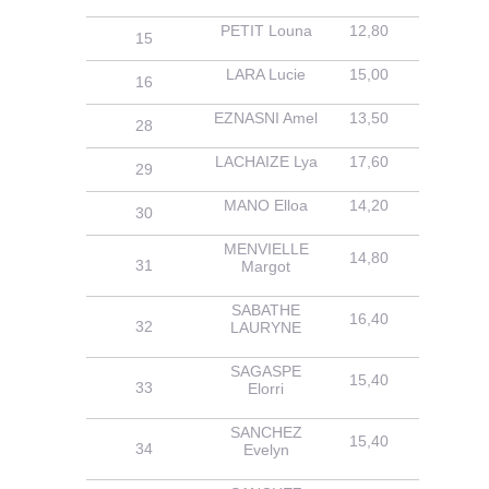
PETIT Louna
12,80
13,10
15
LARA Lucie
15,00
13,70
16
EZNASNI Amel
13,50
13,30
28
LACHAIZE Lya
17,60
13,00
29
MANO Elloa
14,20
13,60
30
MENVIELLE
14,80
13,80
31
Margot
SABATHE
16,40
13,60
32
LAURYNE
SAGASPE
15,40
14,20
33
Elorri
SANCHEZ
15,40
14,40
34
Evelyn