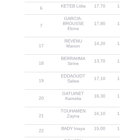
KETEB Lidia
17,70
14,20
6
GARCIA-
BROUSSE
17,80
14,10
7
Elona
REVENU
14,20
14,10
17
Manon
BERRAHMA
13,70
12,70
18
Sirine
EDDAOUDT
17,10
13,50
19
Salwa
GATUINET
16,30
13,80
20
Kamelia
TOUHAMEN
16,10
13,80
21
Zayna
BADY Inaya
15,00
12,80
22