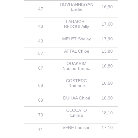
HOVHANNISYAN
16,90
15,00
47
Emilie
LARAICHI-
17,60
13,00
48
BEDOUI Ailly
MELET Shelsy
17,90
14,40
49
ATTAL Chloé
13,80
13,00
57
OUAKRIM
16,80
14,10
67
Nadine-Emma
COSTERG
16,50
13,40
68
Romane
DUHAA Chloé
16,90
15,60
69
CECCATO
18,10
15,30
70
Emma
VENE Louison
17,10
15,40
71