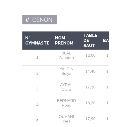
CENON
TABLE
N°
NOM
DE
BARRES
GYMNASTE
PRENOM
SAUT
BLAL
12,00
13,00
1
Zaheera
YALCIN
14,40
13,70
2
Selya
AYRAL
17,30
13,70
3
Clara
BERNARD
18,20
13,90
4
Romi
OUHANI
17,90
14,30
5
Ines