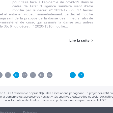
pour faire face à l'épidémie de covid-19 dans le
cadre de l'état d'urgence sanitaire vient d’être
modifié par le décret n° 2021-173 du 17 février
iel et entré en vigueur immédiatement. Le décret modifié
agissant de la pratique de la danse des mineurs, afin de
erministériel de crise, qui assimile la danse aux autres
icle 35, 6° du décret n° 2020-1310 modifié...
Lire la suite
9
10
11
12
13
14
15
›
»
…
ance (FSCF) rassemble depuis 1898 des associations partageant un projet éducatif 
e la personne est au cœur de nos activités sportives, culturelles et socio-éducative
aux formations fédérales mais aussi professionnelles que propose la FSCF.
tions légales
Partenaires