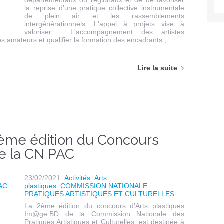
départementaux ou régionaux et de de favoriser
la reprise d’une pratique collective instrumentale
de plein air et les rassemblements
intergénérationnels. L'appel à projets vise à
valoriser : L'accompagnement des artistes
 amateurs et qualifier la formation des encadrants ;...
Lire la suite
ème édition du Concours
de la CN PAC
23/02/2021
Activités
Arts
plastiques
COMMISSION NATIONALE
PRATIQUES ARTISTIQUES ET CULTURELLES
La 2ème édition du concours d’Arts plastiques
Im@ge.BD de la Commission Nationale des
Pratiques Artistiques et Culturelles, est destinée à