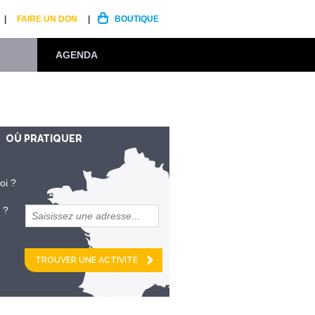
FAIRE UN DON
BOUTIQUE
AGENDA
OÙ PRATIQUER
oi ?
 ?
et
km alentour