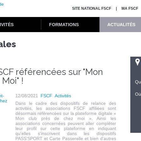
SITE NATIONAL FSCF
MA FSCF
IVITÉS
FORMATIONS
ACTUALITÉS
ales
FSCF référencées sur "Mon
Moi" !
Qu
Où
12/08/2021
FSCF
Activités
Dans le cadre des dispositifs de relance des
activités, les associations FSCF affiliées sont
désormais référencées sur la plateforme digitale «
Mon club près de chez moi ». Ainsi les
associations concernées peuvent aller compléter
leur profil sur cette plateforme en indiquant
qu'elles s'inscrivent dans les dispositifs
PASS'SPORT et Carte Passerelle et bien d'autres