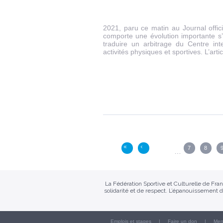
2021, paru ce matin au Journal offic
comporte une évolution importante s’
traduire un arbitrage du Centre int
activités physiques et sportives. L’art
Pages
7
8
«
‹
…
La Fédération Sportive et Culturelle de Fr
solidarité et de respect. L’épanouissement d
Emplois et stages
Faire un don
Men