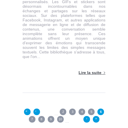
personnalisés. Les GIFs et stickers sont
désormais incontournables dans nos
échanges et partages sur les réseaux
sociaux. Sur des plateformes telles que
Facebook, Instagram, et autres applications
de messagerie en ligne et de diffusion de
contenus, une conversation semble
incomplète sans leur présence. Ces
animations offrent un moyen unique
d'exprimer des émotions qui transcende
souvent les limites des simples messages
textuels. Cette bibliothèque s'adresse à tous,
que l'on...
Lire la suite
Pages
2
3
4
5
6
«
‹
…
7
8
9
10
›
»
…