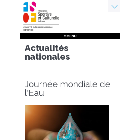
Aller
au
contenu
Menu
principal
≡ MENU
Actualités
nationales
Journée mondiale de
l'Eau