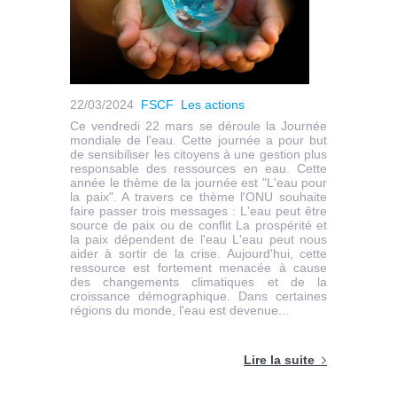
22/03/2024
FSCF
Les actions
Ce vendredi 22 mars se déroule la Journée
mondiale de l'eau. Cette journée a pour but
de sensibiliser les citoyens à une gestion plus
responsable des ressources en eau. Cette
année le thème de la journée est "L'eau pour
la paix". A travers ce thème l'ONU souhaite
faire passer trois messages : L'eau peut être
source de paix ou de conflit La prospérité et
la paix dépendent de l'eau L'eau peut nous
aider à sortir de la crise. Aujourd'hui, cette
ressource est fortement menacée à cause
des changements climatiques et de la
croissance démographique. Dans certaines
régions du monde, l'eau est devenue...
Lire la suite