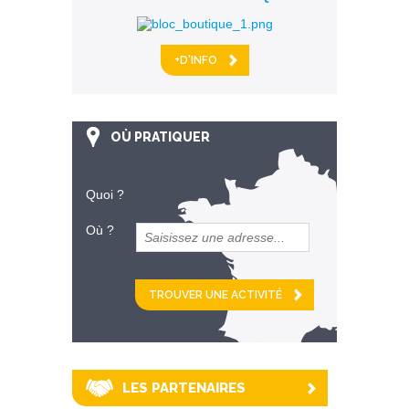
+D'INFO
OÙ PRATIQUER
Quoi ?
Où ?
et
km alentour
LES PARTENAIRES