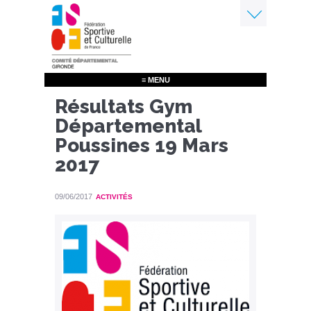
Aller
au
contenu
Menu
principal
≡ MENU
Résultats Gym
Départemental
Poussines 19 Mars
2017
09/06/2017
ACTIVITÉS