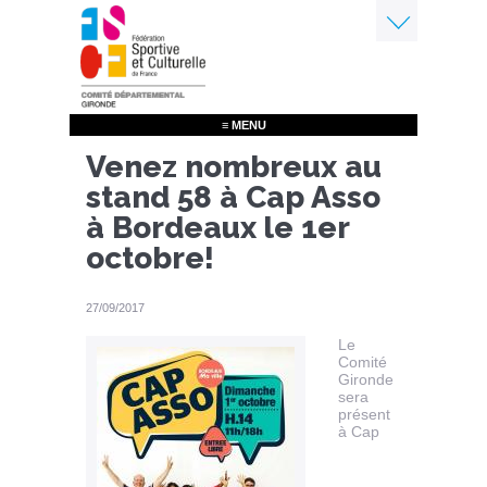
Aller
au
contenu
Menu
principal
≡ MENU
Venez nombreux au
stand 58 à Cap Asso
à Bordeaux le 1er
octobre!
27/09/2017
Le
Comité
Gironde
sera
présent
à Cap