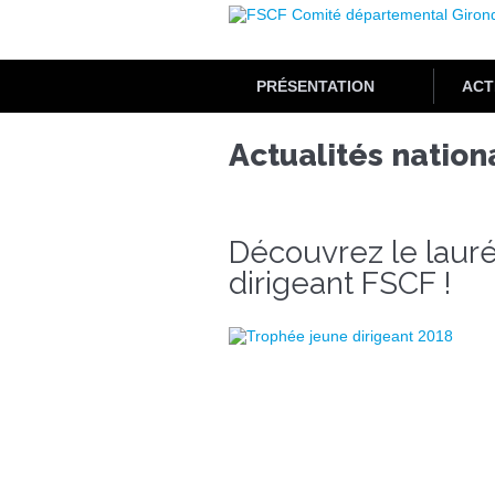
Aller
au
contenu
principal
PRÉSENTATION
ACT
Actualités nation
Découvrez le laur
dirigeant FSCF !