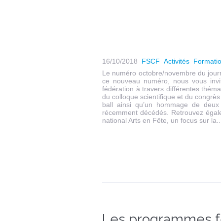
16/10/2018
FSCF
Activités
Formati
Le numéro octobre/novembre du journa
ce nouveau numéro, nous vous invit
fédération à travers différentes thém
du colloque scientifique et du congrès
ball ainsi qu’un hommage de deux 
récemment décédés. Retrouvez égaleme
national Arts en Fête, un focus sur la..
Les programmes f