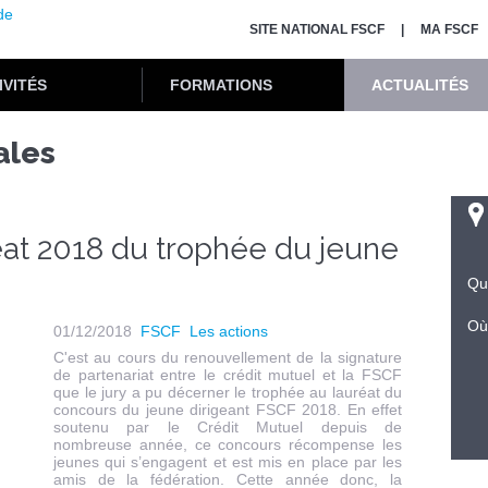
SITE NATIONAL FSCF
MA FSCF
IVITÉS
FORMATIONS
ACTUALITÉS
ales
éat 2018 du trophée du jeune
Qu
Où
01/12/2018
FSCF
Les actions
C'est au cours du renouvellement de la signature
de partenariat entre le crédit mutuel et la FSCF
que le jury a pu décerner le trophée au lauréat du
concours du jeune dirigeant FSCF 2018. En effet
soutenu par le Crédit Mutuel depuis de
nombreuse année, ce concours récompense les
jeunes qui s’engagent et est mis en place par les
amis de la fédération. Cette année donc, la