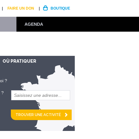
FAIRE UN DON
BOUTIQUE
AGENDA
OÙ PRATIQUER
oi ?
 ?
et
km alentour