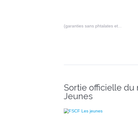
(garanties sans phtalates et...
Sortie officielle 
Jeunes