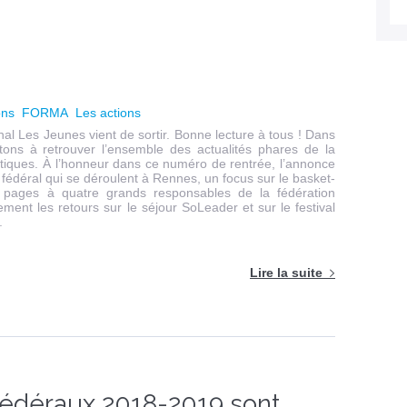
ons
FORMA
Les actions
l Les Jeunes vient de sortir. Bonne lecture à tous ! Dans
ons à retrouver l’ensemble des actualités phares de la
atiques. À l’honneur dans ce numéro de rentrée, l’annonce
 fédéral qui se déroulent à Rennes, un focus sur le basket-
pages à quatre grands responsables de la fédération
nt les retours sur le séjour SoLeader et sur le festival
.
Lire la suite
édéraux 2018-2019 sont