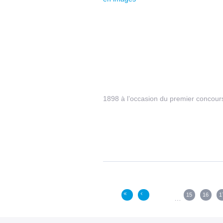
1898 à l’occasion du premier concour
Pages
15
16
1
«
‹
…