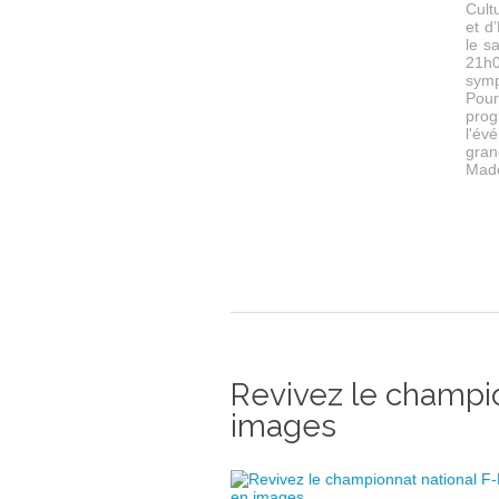
Cult
et d
le s
21h
symp
Pou
pro
l'év
gran
Made
Revivez le champio
images