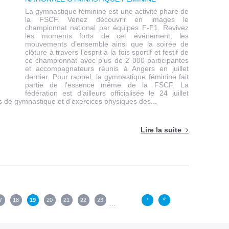
La gymnastique féminine est une activité phare de
la FSCF. Venez découvrir en images le
championnat national par équipes F-F1. Revivez
les moments forts de cet événement, les
mouvements d’ensemble ainsi que la soirée de
clôture à travers l’esprit à la fois sportif et festif de
ce championnat avec plus de 2 000 participantes
et accompagnateurs réunis à Angers en juillet
dernier. Pour rappel, la gymnastique féminine fait
partie de l’essence même de la FSCF. La
fédération est d’ailleurs officialisée le 24 juillet
s de gymnastique et d’exercices physiques des...
Lire la suite
7
18
19
20
21
22
23
›
»
…