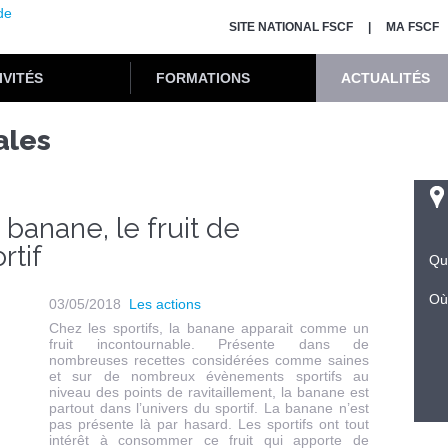
SITE NATIONAL FSCF
MA FSCF
IVITÉS
FORMATIONS
ACTUALITÉS
ales
a banane, le fruit de
rtif
Qu
Où
03/05/2018
Les actions
Chez les sportifs, la banane apparait comme un
fruit incontournable. Présente dans de
nombreuses recettes considérées comme saines
et sur de nombreux évènements sportifs au
niveau des points de ravitaillement, la banane est
partout dans l’univers du sportif. La banane n’est
pas présente là par hasard. Les sportifs ont tout
intérêt à consommer ce fruit qui apporte de