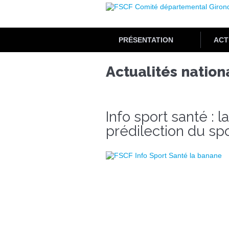
Aller
au
contenu
principal
PRÉSENTATION
ACT
Actualités nation
Info sport santé : l
prédilection du spo