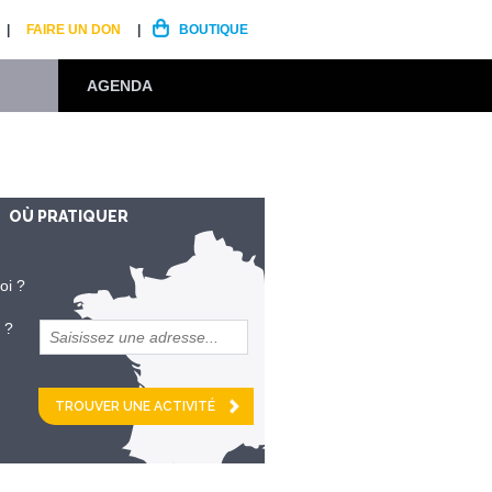
FAIRE UN DON
BOUTIQUE
AGENDA
OÙ PRATIQUER
oi ?
 ?
et
km alentour