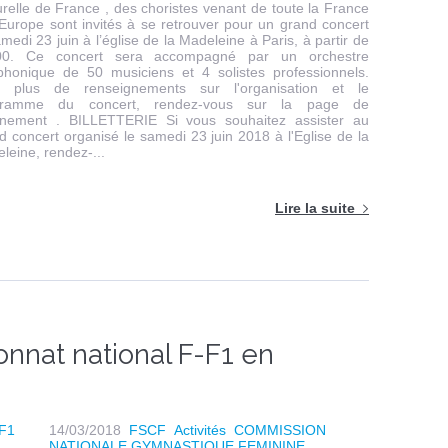
urelle de France , des choristes venant de toute la France
’Europe sont invités à se retrouver pour un grand concert
amedi 23 juin à l’église de la Madeleine à Paris, à partir de
00. Ce concert sera accompagné par un orchestre
honique de 50 musiciens et 4 solistes professionnels.
r plus de renseignements sur l'organisation et le
gramme du concert, rendez-vous sur la page de
énement . BILLETTERIE Si vous souhaitez assister au
d concert organisé le samedi 23 juin 2018 à l'Eglise de la
leine, rendez-...
Lire la suite
nnat national F-F1 en
14/03/2018
FSCF
Activités
COMMISSION
NATIONALE GYMNASTIQUE FEMININE